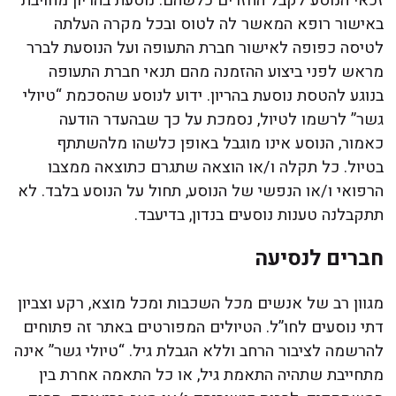
זכאי הנוסע לקבל החזרים כלשהם. נוסעת בהריון מחויבת
באישור רופא המאשר לה לטוס ובכל מקרה העלתה
לטיסה כפופה לאישור חברת התעופה ועל הנוסעת לברר
מראש לפני ביצוע ההזמנה מהם תנאי חברת התעופה
בנוגע להטסת נוסעת בהריון. ידוע לנוסע שהסכמת “טיולי
גשר” לרשמו לטיול, נסמכת על כך שבהעדר הודעה
כאמור, הנוסע אינו מוגבל באופן כלשהו מלהשתתף
בטיול. כל תקלה ו/או הוצאה שתגרם כתוצאה ממצבו
הרפואי ו/או הנפשי של הנוסע, תחול על הנוסע בלבד. לא
תתקבלנה טענות נוסעים בנדון, בדיעבד.
חברים לנסיעה
מגוון רב של אנשים מכל השכבות ומכל מוצא, רקע וצביון
דתי נוסעים לחו”ל. הטיולים המפורטים באתר זה פתוחים
להרשמה לציבור הרחב וללא הגבלת גיל. “טיולי גשר” אינה
מתחייבת שתהיה התאמת גיל, או כל התאמה אחרת בין