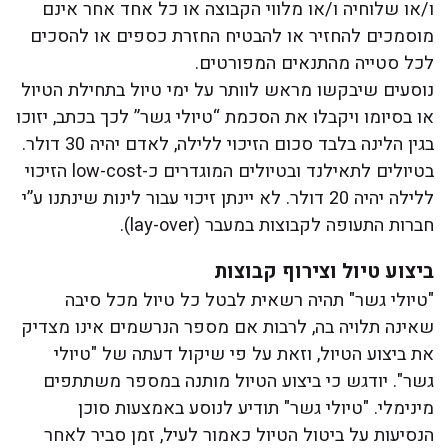
ו/או שלוחיה ו/או מלווי הקבוצה או כל אחד אחר אינם
מוסמכים להחזיר או להבטיח החזרת כספים או להסכים
לכל סטייה מהתנאים המפורטים.
נוסעים שיבקשו מראש לוותר על ימי טיול בתחילת הטיול
או בסיומו ויקבלו את הסכמת “טיולי גשר” לכך בכתב, יזוכו
בגין הלינה בלבד סכום הזיכוי ללילה, לאדם יהיה 30 דולר.
בטיולים לתאילנד ובטיולים המוגדרים כ-low-cost הזיכוי
ללילה יהיה 20 דולר. לא יינתן זיכוי עבור לינות שינתנו ע”י
חברות התעופה לקבוצות במעבר (lay-over).
ביצוע טיול וצירוף קבוצות
"טיולי גשר" תהיה רשאית לבטל כל טיול מכל סיבה
שאינה תלויה בה, לרבות אם מספר הנרשמים אינו מצדיק
את ביצוע הטיול, וזאת על פי שיקול דעתה של "טיולי
גשר". יודגש כי ביצוע הטיול מותנה במספר משתתפים
מינימלי. "טיולי גשר" תודיע לנוסע באמצעות סוכן
הנסיעות על ביטול הטיול כאמור לעיל, זמן סביר לאחר