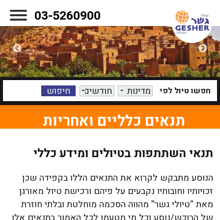
03-5260900
מדינות
חודשים
חפשו טיול לפי
תנאים כלליים ואחריות
תנאי השתתפות בטיולים ומידע כללי
הנוסע מתבקש לקרוא את התנאים הללו בקפידה שכן
זכויותיו וחובותיו נקבעים על פיהם ורכישת טיול מאורגן
מאת “טיולי גשר” מהווה הסכמה מוחלטת ובלתי חוזרת
של הרוכש/נוסע וכל מי מטעמו לכל האמור בתנאים אלו