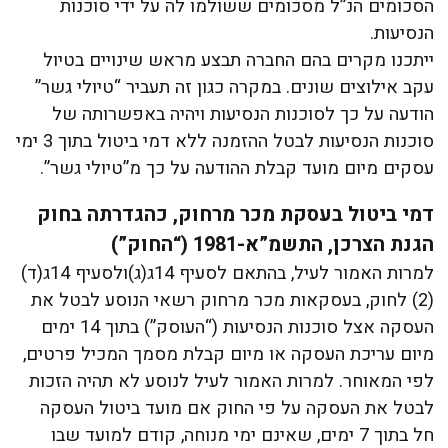
הסכומים הנ”ל מסכומים ששולמו לה על ידי סוכנות
הנסיעות.
ייתכנו מקרים בהם החברה תבצע מראש שינויים בטיול
עקב אילוצים שונים. במקרה כגון זה תעביר “טיולי גשר”
הודעה על כך לסוכנות הנסיעות ויהיה באפשרותה של
סוכנות הנסיעות לבטל ההזמנה ללא דמי ביטול בתוך 3 ימי
עסקים מיום מועד קבלת ההודעה על כך מ”טיולי גשר”.
דמי ביטול בעסקת מכר מרחוק, כהגדרתה בחוק
הגנת הצרכן, התשמ”א-1981 (“החוק”)
למרות האמור לעיל, בהתאם לסעיף 14ג(ג)ולסעיף 14ג(ד)
(2) לחוק, בעסקאות מכר מרחוק רשאי הנוסע לבטל את
העסקה אצל סוכנות הנסיעות (“העוסק”) בתוך 14 ימים
מיום עריכת העסקה או מיום קבלת מסמך המכיל פרטים,
לפי המאוחר. למרות האמור לעיל לנוסע לא תהיה הזכות
לבטל את העסקה על פי החוק אם מועד ביטול העסקה
חל בתוך 7 ימים, שאינם ימי מנוחה, קודם למועד שבו