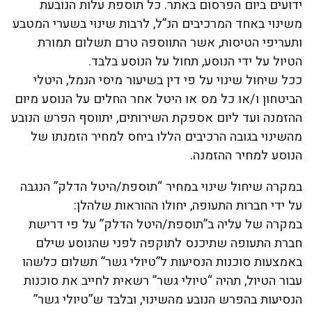
ידועים ביום הפרסום באתר. כל תוספת עלות הנובעת
משינוי באחד המרכיבים הנ”ל, לרבות שינוי בשערי המטבע
ותעריפי הטיסות, אשר התווספה טרם תשלום תמורת
הטיול על ידי הנוסע, תחול על הנוסע בלבד.
ככל שיחול שינוי על פי דין בשיעור מיסי הנמל, היטלי
הביטחון ו/או כל מס או היטל אחר החלים על הנוסע מיום
ההזמנה ועד ליום אספקת השירותים, יתווסף הפרש הנובע
מהשינוי בגובה הרכיבים הללו ביחס למחיר הזמנתו של
הנוסע למחיר ההזמנה.
במקרה שיחול שינוי במחיר “תוספת/היטל הדלק” הנגבה
על ידי חברות התעופה, יחולו ההוראות שלהלן:
במקרה של עליה ב”תוספת/היטל הדלק” על פי דרישת
חברת התעופה שתיכנס לתוקפה לפני שהנוסע שילם
באמצעות סוכנות הנסיעות ל”טיולי גשר” תשלום כלשהו
עבור הטיול, תהיה “טיולי גשר” רשאית לחייב את סוכנות
הנסיעות בהפרש הנובע מהשינוי, ובלבד ש”טיולי גשר”