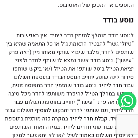
הנוסעים או המטען של האוטובוס.
נוסע בודד
לנוסע בודד מומלץ להזמין חדר ליחיד. אין באפשרות
“טיולי גשר” להבטיח התאמת גיל או כל התאמה שהיא בין
שותפים לחדר, מלבד שיבוץ שותף מאותו מין (ראה פרק
“עישון”). נוסע בודד אשר נמצא לו שותף לחדר ולפני
יציאת הטיול ביטל שותפו את הטיול ו/או ביקש שותפו
סידור לינה שונה, יחוייב הנוסע הבודד בתוספת תשלום
עבור חדר ליחיד. נוסע בודד שהזמין חדר בתפוסה זוגית,
שיבקש במהלך הטיול להיפרד משותפו לחדר מכל סיבה
שהיא (ראה פרק “עישון”) יחוייב בתוספת תשלום עבור
חדר ליחיד, וגם שותפו לחדר יתבקש להוסיף תשלום עבור
חדר ליחיד. קבלת חדר ליחיד במקרה כזה מותנית בתוספת
התשלום עבור שני חדרים ליחיד. במידה ואחד השותפים
לא יוסיף תשלום כאמור לעיל ו/או לא יתאפשר למלון