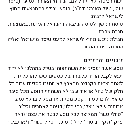
זכות הביטול לא תחול לגבי שירותי הארחה, נסיעה (טיסה,
שיט, טיול מאורגן וכיו”ב), חופש ובילוי המתבצעים מחוץ
לישראל לרבות:
טיסת המשך לטיסה שיצאה מישראל והניתנת באמצעות
חברה אחרת.
חבילת נופש מחוץ לישראל למעט טיסה מישראל ואליה
שאינה טיסת המשך.
זיכויים והחזרים
נוסע אשר יפסיק את השתתפותו בטיול במהלכו לא יהיה
זכאי לקבל החזר כלשהו של כספים ששולמו על ידו.
לאחר יציאת הקבוצה מהארץ לא יוחזרו כספים עבור כל
חלק של טיול או אירוע בו לא השתתף הנוסע מכל סיבה
שהיא, לרבות סיור, קטע מסיור, או מסלול בו לא נסע,
ארוחות שלא נוצלו, בתי מלון, כניסה לאתרים וכיו”ב.
“טיולי גשר” ממליצה לכל נוסע לבטח את עצמו (ראה
פרק “נזקין וביטוח” להלן). סוכני “טיולי גשר”, ו/או נציגיה