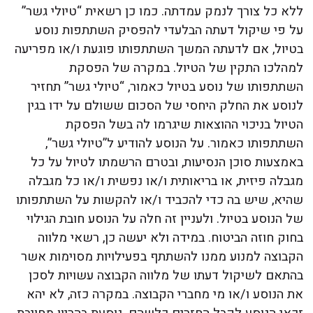
ללא כל צורך לנמק עמדתה. כמו כן רשאית “טיולי גשר”
על פי שיקול דעתה הבלעדי להפסיק השתתפות נוסע
בטיול, אם לדעתה המשך השתתפותו פוגעת ו/או מפריעה
למהלכו התקין של הטיול. במקרה של הפסקת
השתתפותו של נוסע בטיול כאמור, “טיולי גשר” תחזיר
לנוסע את החלק היחסי של הסכום ששולם על ידו בגין
הטיול בניכוי ההוצאות שיגרמו לה בשל הפסקת
השתתפותו כאמור. על הנוסע להודיע ל”טיולי גשר”,
באמצעות סוכן הנסיעות, ובטרם הרשמתו לטיול על כל
מגבלה פיזית, או בריאותית ו/או נפשית ו/או כל מגבלה
שהיא, שיש בה כדי להכביד ו/או להקשות על השתתפותו
של הנוסע בטיול. ולעניין זה חלה על הנוסע חובת הגילוי
בחוק חוזה הביטוח. במידה ולא יעשה כן, רשאי מלווה
הקבוצה למנוע ממנו להשתתף בפעילויות מסוימות אשר
בהתאם לשיקול דעתו של מלווה הקבוצה עשויות לסכן
את הנוסע ו/או מי מחברי הקבוצה. במקרה כזה, לא יהא