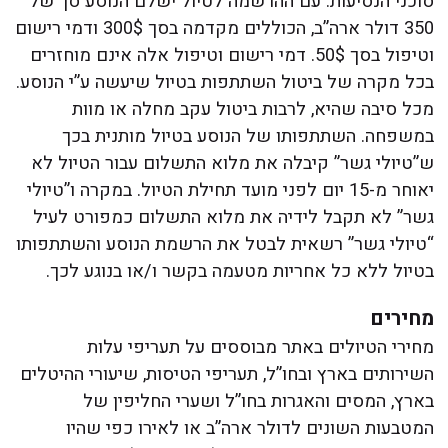
סוכני הנסיעות. עם ההרשמה לטיול ישלם הנוסע סך של
350 דולר ארה”ב, הכוללים מקדמה בסך 300$ ודמי רישום
וטיפול בסך 50$. דמי רישום וטיפול אלה אינם מוחזרים
בכל מקרה של ביטול השתתפות בטיול שיעשה ע”י הנוסע.
מכל סיבה שהיא, לרבות ביטול עקב מחלה או מוות
במשפחה. השתתפותו של הנוסע בטיול מותנית בכך
ש”טיולי גשר” קיבלה את מלוא התשלום עבור הטיול לא
יאוחר מ-15 יום לפני מועד תחילת הטיול. במקרה ו”טיולי
גשר” לא תקבל לידיה את מלוא התשלום כמפורט לעיל
“טיולי גשר” רשאית לבטל את הרשמת הנוסע והשתתפותו
בטיול ללא כל אחריות מטעמה בקשר ו/או בנוגע לכך.
מחירים
מחירי הטיולים באתר מבוססים על תעריפי עלות
השירותים בארץ ובחו”ל, תעריפי הטיסות, שיעורי ההיטלים
בארץ, המסים והאגרות בחו”ל ושערי החליפין של
המטבעות השונים לדולר ארה”ב או לאירו כפי שהיו