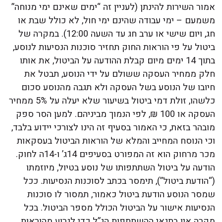
אמור השירות להינתן (לעניין זה “ימים שאינם ימי מנוחה”
משמעם – ימי עבודה שהינם ימי חול, לא כולל שבת או
חג, ויום שישי או ערב חג עד השעה 12:00). במקרה של
ביטול על פי הוראות החוק תחזיר סוכנות הנסיעות לנוסע,
בתוך 14 ימים מיום קבלת ההודעה על הביטול, את אותו
חלק ממחיר העסקה ששולם על ידי הנוסע, תבטל את
חיובו של הנוסע בשל העסקה ולא תגבה מהנוסע סכום
כלשהו, זולת דמי ביטול בשיעור שלא יעלה על 5% ממחיר
העסקה או 100 ₪, לפי הנמוך מביניהם. למען הסר ספק
מובהר בזאת, כי האמור בסעיף זה הינו לצורכי יידוע בלבד,
וכי הנוסח המחייב והמלא של הוראות הביטול בעסקאות
מכר מרחוק הוא זה המפורט בסעיפים 14ג’ ו-14ה לחוק.
הודעה על ביטול השתתפותו של נוסע בטיול, מיוזמתו
(“הודעת ביטול”), תימסר בכתב לסוכנות הנסיעות. ככל
שמסר הנוסע הודעת ביטול כאמור, תמסור לו סוכנות
הנסיעות אישור על הביטול הכולל מספר הביטול. בכל
מקרה אין בתנאי ההשתתפות הנ”ל כדי לגרוע מהוראות