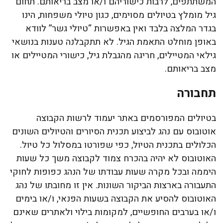
המשתתפים, לרבות כישוריהם ו/או מצב בריאותם. תחום
גיל מומלץ בטיולים מסוימים, כגון טיולי משפחות, הינו
בגדר המלצה בלבד ואין באפשרות “טיולי גשר” לוודא
באופן מוחלט התאמת הגיל. לא תתקבלנה טענות בנושאי
גילאי המטיילים, חריגה מהגבלת גיל, כישורי המטיילים או
מצב בריאותם.
תחבורה
בטיולים המפורסמים באתר יעמוד לרשות הקבוצה
אוטובוס עם נהג לביצוע תכנית הסיורים והטיולים השונים
הכלולים בתכנית הטיול, כפי שפורטו במסלול כל טיול.
האוטובוס לא יהיה בהכרח צמוד לקבוצה משך כל שעות
היממה ובכל מקרה שעות עבודתו של הנהג כפופות לחוקי
התעבורה בארצות הביקור השונות. אין זו מחובתו של נהג
האוטובוס להסיע את הקבוצה בשעות הפנאי, ו/או בימים
ו/או בערבים החופשיים, למקומות בילוי ולאתרים שאינם