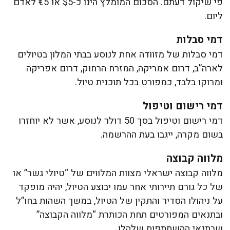
פי שיקול דעתם. הסכום המומלץ הינו כ-$5 או €5 לאדם
ליום.
דמי סבלות
דמי סבלות של מזוודה אחת לנוסע בבתי המלון בטיולים
לארה”ב, דרום אמריקה, המזרח הרחוק, דרום אפריקה
ומרוקו בלבד, כמפורט בכל תוכנית טיול.
דמי רישום וטיפול
דמי רישום וטיפול בסך 50 דולר לנוסע, אשר לא יוחזרו
בשום מקרה, ייגבו בעת ההרשמה.
מלווה קבוצה
מלווה קבוצה ישראלי מצוות המלווים של “טיולי גשר” או
של כל גורם תיירותי אחר עמו יבוצע הטיול, יהיה מופקד
על ניהולו הסדיר והתקין של הטיול, במשך השהות בחו”ל
ובתנאים המפורטים תחת הכותרת “מלווה הקבוצה”
שבתנאי ההשתתפות שלהלן.