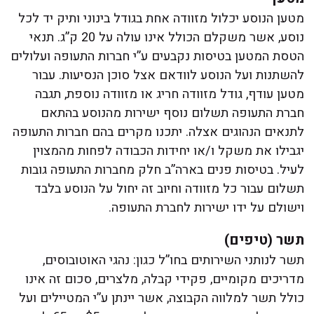
מטען הנוסע יכלול מזוודה אחת בגודל בינוני ותיק יד לכל
נוסע, אשר משקלם הכולל אינו עולה על 20 ק”ג. תנאי
הטסת המטען בטיסות נקבעים ע”י חברות התעופה ועלולים
להשתנות ועל הנוסע לוודאם אצל סוכן הנסיעות. עבור
מטען עודף, גודל מזוודה חריג או מזוודה נוספת, תגבה
חברת התעופה תשלום נוסף ישירות מהנוסע בהתאם
לתנאים הנהוגים אצלה. יתכנו מקרים בהם חברות התעופה
יגבילו את משקל ו/או יחידות הכבודה לפחות מהמצוין
לעיל. בטיסות פנים בארה”ב חלק מחברות התעופה גובות
תשלום עבור כל מזוודה וחיוב זה יחול על הנוסע בלבד
וישולם על ידו ישירות לחברת התעופה.
תשר (טיפים)
תשר לנותני השירותים בחו”ל כגון: נהגי האוטובוסים,
מדריכים מקומיים, פקידי קבלה, מלצרים, סכום זה אינו
כולל תשר למלווה הקבוצה, אשר יינתן ע”י המטיילים ועל