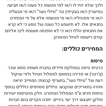
ולכך שלא יהיו לו ו/או למי מטעמו כל טענה ו/או תביעה
במישרין ו/או בעקיפין נגד “טיולי גשר” ו/או מי מבעליה
ו/או מי ממנהליה ו/או מי מטעמה אלא על פי המפורט
בתנאים אלו. לא תישמע כל טענה של נוסע כי לא קרא
את התנאים הללו ו/או כי לא הופנתה תשומת ליבו אליהם
קודם רישומו לטיול המאורגן.
המחירים כוללים:
טיסות
כרטיס טיסה במחלקת תיירים בחברת תעופה מסוג שכר
(צ’רטר) או סדירה בהתאם למסלול הטיול ולפי שיקול
דעת של “טיולי גשר”, בתעריף קבוצתי, המחייב יציאה
וחזרה בתאריכים שנקבעו. טיולים מסוימים כוללים בנוסף
טיסות פנים ע”פ המסלול המפורט. חלק מהטיסות ישירות
וחלקן יתבצעו דרך יעד ביניים. יתכנו מקרים בהם חברות