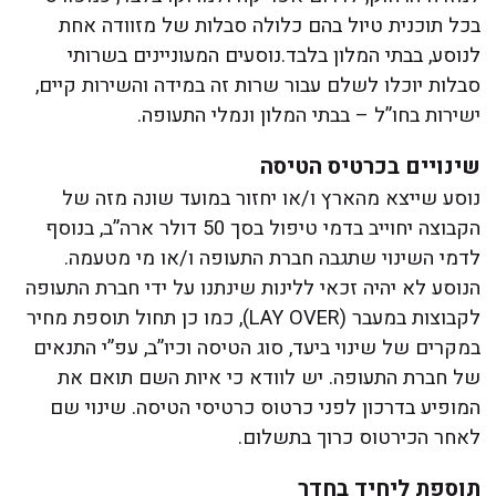
בכל תוכנית טיול בהם כלולה סבלות של מזוודה אחת
לנוסע, בבתי המלון בלבד.נוסעים המעוניינים בשרותי
סבלות יוכלו לשלם עבור שרות זה במידה והשירות קיים,
ישירות בחו”ל – בבתי המלון ונמלי התעופה.
שינויים בכרטיס הטיסה
נוסע שייצא מהארץ ו/או יחזור במועד שונה מזה של
הקבוצה יחוייב בדמי טיפול בסך 50 דולר ארה”ב, בנוסף
לדמי השינוי שתגבה חברת התעופה ו/או מי מטעמה.
הנוסע לא יהיה זכאי ללינות שינתנו על ידי חברת התעופה
לקבוצות במעבר (LAY OVER), כמו כן תחול תוספת מחיר
במקרים של שינוי ביעד, סוג הטיסה וכיו”ב, עפ”י התנאים
של חברת התעופה. יש לוודא כי איות השם תואם את
המופיע בדרכון לפני כרטוס כרטיסי הטיסה. שינוי שם
לאחר הכירטוס כרוך בתשלום.
תוספת ליחיד בחדר