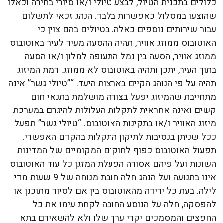
כלולים בתכנית הטיול, לבצע טיולי ו/או סיורי בחירה וכאלו
שהוצעו במסלול כאפשרות בלבד. הנהג זכאי לתשלום
עבור שירותים נוספים כאלה. בטיולים בהם צוין כי
האוטובוס ממוזג אוויר, תהיה ההסעה מעיר לעיר באוטובוס
ממוזג אוויר, הסעה בין נמל התעופה למלון ו/או הסעה
בתוך העיר, יתכן ותהיה באוטובוס לא ממוזג. רמת המיזוג
תהיה על פי הנוהג הקיים בארצות היעד. “”טיולי גשר” אינה
מתחייבת שהמיזוג יפעל בצורה מושלמת בתנאי חום
קשים ואינה אחראית לתקלות העלולות להיגרם במערכת
מיזוג האוויר ו/או בתקינות האוטובוס. “טיולי גשר” תפעל
ככל שניתן בנסיבות לתיקון התקלות בהקדם האפשרי.
תפעול האוטובוס כפוף לחוקים המקומיים של המדינות
השונות ועל פיהם אסורה הפעלת המזגן כל עוד האוטובוס
אינו בתנועה ועל הנהג חלה חובת מנוחה של 9 שעות מדי
לילה. בעת כל ירידה מהאוטובוס בין אם לסיור מתוכנן או
להפסקה, חלה על הנוסע החובה לקחת עימו את כל
החפצים והמסמכים יקרי ערך שלו ולא להשאירם בתא