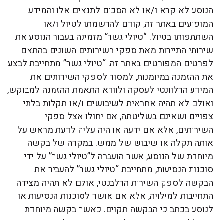
הנוסע לא קרא ו/או לא הסכים לתנאים אלו והמידע
המופיעים באתר זה, קודם להרשמתו לטיול ו/או
השתתפותו בטיול. “טיולי גשר” מזמינה בעבור הנוסע את
שירותי התיירות מאת ספקי השירותים השונים בהתאם
לפרטים המפורטים באתר זה. “טיולי גשר” מתחייבת לבצע
את ההזמנה במיומנות, למסור לספקי השירותים את
המידע הרלוונטי לעסקה ולוודא התאמת ההזמנה למבוקש,
ואולם לא תהיה אחראית לשיבושים ו/או תקלות בלתי
צפויים ושאינם בשליטתה, אם יחולו אצל ספקי
השירותים, אלא אם ידעה או היה עליה לדעת מראש על
אותה תקלה או שיבוש של ממש. במקרה של בקשה
מיוחדת של הנוסע, אשר הועברה ל”טיולי גשר” על ידי
סוכנות הנסיעות, מתחייבת “טיולי גשר” להעביר את
הבקשה לספק השירות הרלבנטי, אולם לא תהיה מצידה
התחייבות למילויה, אלא אם אושר לסוכנות הנסיעות או
לנוסע בכתב כי הבקשה תקוים. כאשר בקשה מיוחדת