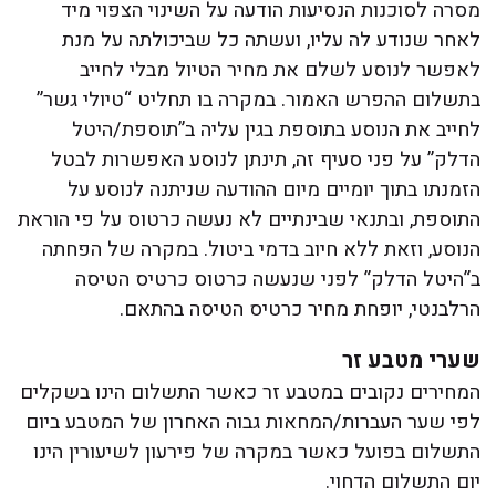
מסרה לסוכנות הנסיעות הודעה על השינוי הצפוי מיד
לאחר שנודע לה עליו, ועשתה כל שביכולתה על מנת
לאפשר לנוסע לשלם את מחיר הטיול מבלי לחייב
בתשלום ההפרש האמור. במקרה בו תחליט “טיולי גשר”
לחייב את הנוסע בתוספת בגין עליה ב”תוספת/היטל
הדלק” על פני סעיף זה, תינתן לנוסע האפשרות לבטל
הזמנתו בתוך יומיים מיום ההודעה שניתנה לנוסע על
התוספת, ובתנאי שבינתיים לא נעשה כרטוס על פי הוראת
הנוסע, וזאת ללא חיוב בדמי ביטול. במקרה של הפחתה
ב”היטל הדלק” לפני שנעשה כרטוס כרטיס הטיסה
הרלבנטי, יופחת מחיר כרטיס הטיסה בהתאם.
שערי מטבע זר
המחירים נקובים במטבע זר כאשר התשלום הינו בשקלים
לפי שער העברות/המחאות גבוה האחרון של המטבע ביום
התשלום בפועל כאשר במקרה של פירעון לשיעורין הינו
יום התשלום הדחוי.