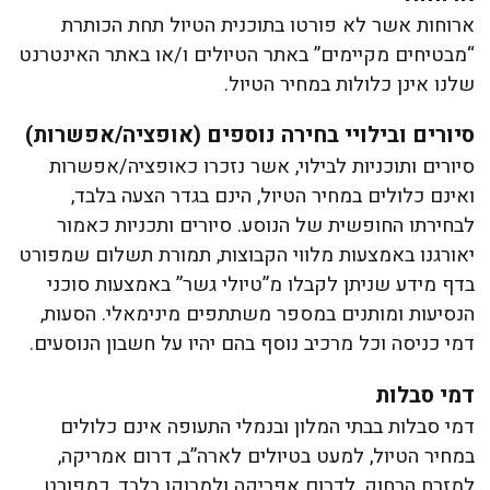
ארוחות אשר לא פורטו בתוכנית הטיול תחת הכותרת
“מבטיחים מקיימים” באתר הטיולים ו/או באתר האינטרנט
שלנו אינן כלולות במחיר הטיול.
סיורים ובילויי בחירה נוספים (אופציה/אפשרות)
סיורים ותוכניות לבילוי, אשר נזכרו כאופציה/אפשרות
ואינם כלולים במחיר הטיול, הינם בגדר הצעה בלבד,
לבחירתו החופשית של הנוסע. סיורים ותכניות כאמור
יאורגנו באמצעות מלווי הקבוצות, תמורת תשלום שמפורט
בדף מידע שניתן לקבלו מ”טיולי גשר” באמצעות סוכני
הנסיעות ומותנים במספר משתתפים מינימאלי. הסעות,
דמי כניסה וכל מרכיב נוסף בהם יהיו על חשבון הנוסעים.
דמי סבלות
דמי סבלות בבתי המלון ובנמלי התעופה אינם כלולים
במחיר הטיול, למעט בטיולים לארה”ב, דרום אמריקה,
למזרח הרחוק, לדרום אפריקה ולמרוקו בלבד, כמפורט