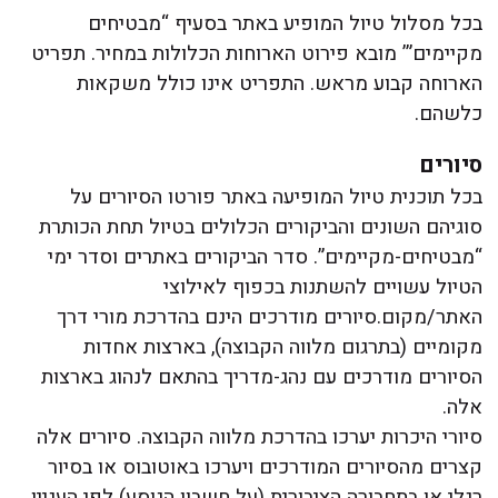
בכל מסלול טיול המופיע באתר בסעיף “מבטיחים
מקיימים”’ מובא פירוט הארוחות הכלולות במחיר. תפריט
הארוחה קבוע מראש. התפריט אינו כולל משקאות
כלשהם.
סיורים
בכל תוכנית טיול המופיעה באתר פורטו הסיורים על
סוגיהם השונים והביקורים הכלולים בטיול תחת הכותרת
“מבטיחים-מקיימים”. סדר הביקורים באתרים וסדר ימי
הטיול עשויים להשתנות בכפוף לאילוצי
האתר/מקום.סיורים מודרכים הינם בהדרכת מורי דרך
מקומיים (בתרגום מלווה הקבוצה), בארצות אחדות
הסיורים מודרכים עם נהג-מדריך בהתאם לנהוג בארצות
אלה.
סיורי היכרות יערכו בהדרכת מלווה הקבוצה. סיורים אלה
קצרים מהסיורים המודרכים ויערכו באוטובוס או בסיור
רגלי או בתחבורה הציבורית (על חשבון הנוסע) לפי העניין,