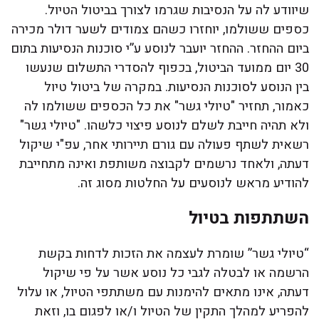
שיוודע לה על הנסיבות שגרמו לצורך בביטול הטיול.
כספים ששולמו, יוחזרו כשהם צמודים לשער דולר מכירה
ביום ההחזר. ההחזר יועבר לנוסע ע”י סוכנות הנסיעות בתום
30 יום ממועד הביטול, בכפוף להסדרי התשלום שנעשו
בין הנוסע לסוכנות הנסיעות. במקרה של ביטול טיול
כאמור, תחזיר "טיולי גשר" את כל הכספים ששולמו לה
ולא תהיה חייבת לשלם לנוסע פיצוי כלשהו. "טיולי גשר"
רשאית לשתף פעולה עם גורם תיירותי אחר, עפ"י שיקול
דעתה, ולאחד נרשמים לקבוצה משותפת ואינה מתחייבת
להודיע מראש לנוסעים על החלטות מסוג זה.
השתתפות בטיול
“טיולי גשר” שומרת לעצמה את הזכות לדחות בקשת
הרשמה או לבטלה לגבי כל נוסע אשר על פי שיקול
דעתה, אינו מתאים להימנות עם משתתפי הטיול, או עלול
להפריע למהלך התקין של הטיול ו/או לפגום בו, וזאת