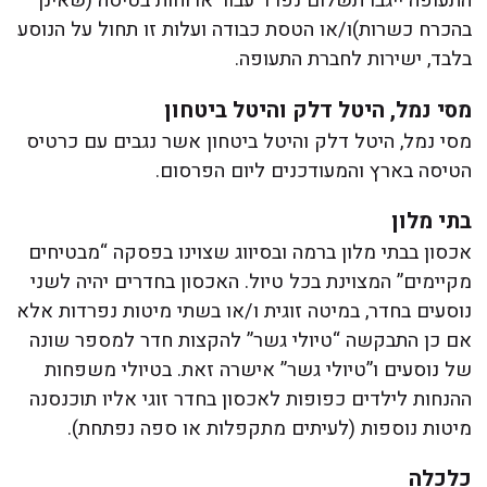
התעופה ייגבו תשלום נפרד עבור ארוחות בטיסה (שאינן
בהכרח כשרות)ו/או הטסת כבודה ועלות זו תחול על הנוסע
בלבד, ישירות לחברת התעופה.
מסי נמל, היטל דלק והיטל ביטחון
מסי נמל, היטל דלק והיטל ביטחון אשר נגבים עם כרטיס
הטיסה בארץ והמעודכנים ליום הפרסום.
בתי מלון
אכסון בבתי מלון ברמה ובסיווג שצוינו בפסקה “מבטיחים
מקיימים” המצוינת בכל טיול. האכסון בחדרים יהיה לשני
נוסעים בחדר, במיטה זוגית ו/או בשתי מיטות נפרדות אלא
אם כן התבקשה “טיולי גשר” להקצות חדר למספר שונה
של נוסעים ו”טיולי גשר” אישרה זאת. בטיולי משפחות
ההנחות לילדים כפופות לאכסון בחדר זוגי אליו תוכנסנה
מיטות נוספות (לעיתים מתקפלות או ספה נפתחת).
כלכלה