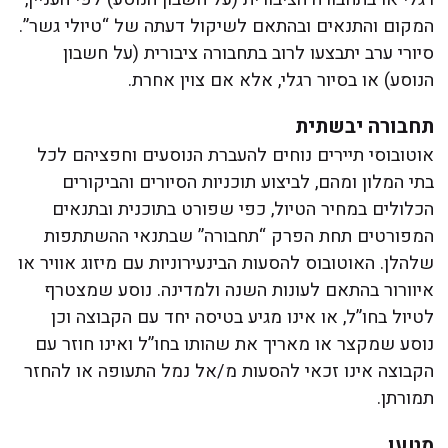
המקום והתנאים ובהתאם לשיקול דעתה של “טיולי גשר”.
סיורי ערב יתבצעו לרוב בתחבורה ציבורית (על חשבון
הנוסע) או בסיור רגלי, אלא אם צוין אחרת.
תחבורה יבשתית
אוטובוסי תיירים נוחים להעברת הנוסעים וחפציהם לכל
בתי המלון ומהם, לביצוע תוכניות הסיורים והביקורים
הכלולים במחיר הטיול, כפי שפורט בתוכנית ובתנאים
המפורטים תחת הפרק “תחבורה” שבתנאי ההשתתפות
שלהלן. האוטובוס להסעות הבינעירוניות עם מיזוג אוויר או
איוורור בהתאם לעונות השנה ולמדינה. נוסע שמצטרף
לטיול בחו”ל, או אינו מגיע בטיסה יחד עם הקבוצה וכן
נוסע שמקצר או מאריך את שהותו בחו”ל ואינו חוזר עם
הקבוצה אינו זכאי להסעות מ/אל נמל התעופה או להחזר
תמורתן.
מטען