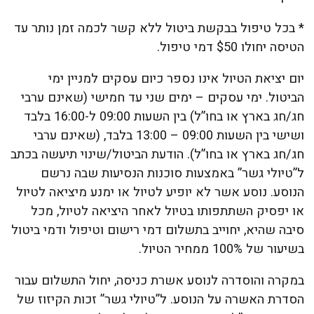
* בכל טיפול בבקשת ביטול ללא קשר לכמה זמן נותר עד
הטיסה יחולו $50 דמי טיפול.
יום יציאת הטיול אינו נספר כיום עסקים למניין ימי
הביטול. ימי עסקים – ימים שני עד חמישי (שאינם ערבי
חג/חג בארץ או בחו”ל) בין השעות 09:00 ל-16:00 בלבד
ושישי בין השעות 09:00 – 13:00 בלבד, (שאינם ערבי
חג/חג בארץ או בחו”ל). הודעת הביטול/שינוי תיעשה בכתב
ל”טיולי גשר” באמצעות סוכנות הנסיעות שבה נרשם
הנוסע. נוסע אשר לא יופיע לטיול או ימנע מיציאה לטיול
או יפסיק השתתפותו בטיול לאחר היציאה לטיול, מכל
סיבה שהיא, יחוייב בתשלום דמי רישום וטיפול ודמי ביטול
בשיעור של 100% ממחיר הטיול.
במקרה והוסדרה לנוסע אשרת כניסה, יחול התשלום עבור
הסדרת האשרה על הנוסע. ל”טיולי גשר” זכות הקיזוז של