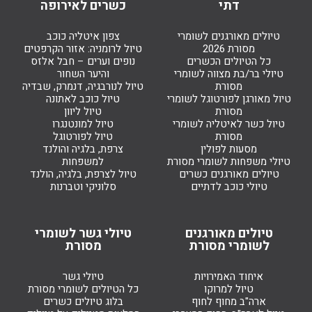
דתי
כשרים לאירופה
טיולים מאורגנים לשומרי
צפון איטליה כוכב
מסורת 2026
טיול לרומניה: אזור הקרפטים
כל הטיולים הכשרים
נופים וערים – חבל אלזס
טיולי בר/בת מצווה לשומרי
והיער השחור
מסורת
טיול לנורבגיה, דנמרק, שבדיה
טיול מאורגן לפורטוגל לשומרי
טיול כוכב לאתונה
מסורת
טיול ליוון
טיול כשר לאיטליה לשומרי
טיול למונטנגרו
מסורת
טיול לפורטוגל
מסעות לפולין
צרפת, בלגיה והולנד
טיולי משפחות לשומרי מסורת
למשפחות
טיולים מאורגנים כשרים
טיול לצרפת, בלגיה, הולנד
טיולי כוכב לדתיים
סלוניקי וטברנות
טיולים מאורגנים
טיולי גשר לשומרי
לשומרי מסורת
מסורת
איחוד האמירויות
טיולי גשר
טיול למרוקו
כל הטיולים לשומרי מסורת
ארה"ב מחוף לחוף
בלוג טיולים כשרים