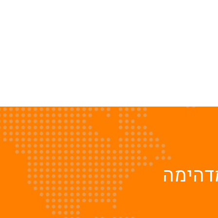
דהימה