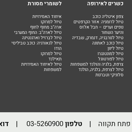
כשרים לאירופה
לשומרי מסורת
צפון איטליה כוכב
איחוד האמירויות
טיול לרומניה: אזור הקרפטים
טיול למרוקו
נופים וערים – חבל אלזס
ארה"ב מחוף לחוף
והיער השחור
טיול לארה"ב: החוף המערבי
טיול לנורבגיה, דנמרק, שבדיה
טיול לברזיל וארגנטינה
טיול כוכב לאתונה
טיול לגאורגיה: כוכב טביליסי
טיול ליוון
הודו
טיול למונטנגרו
טיול למרוקו
טיול לפורטוגל
תאילנד
צרפת, בלגיה והולנד למשפחות
טיול לאיחוד האמירויות
טיול לצרפת, בלגיה, הולנד
למשפחות
סלוניקי וטברנות
טלפון
03-5260900
|
דוא