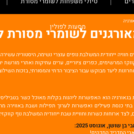
רים
טיולי משפחות לשומרי מסורת
ורגיה
מסעות לפולין
אורגנים לשומרי מסורת ל
ם חוויה ייחודית המשלבת נופים עוצרי נשימה, היסטוריה עשירה
ווקז המרשימים, כפרים ציוריים, ערים עתיקות ואתרי מורשת יה
חרונות ליעד מבוקש עבור הציבור הדתי והמסורתי, בזכות השילו
 בגאורגיה הוא האפשרות ליהנות בקלות מאוכל כשר בטביליסי
, בתי כנסת פעילים ואפשרות לערוך תפילות ושבת באווירה מר
 לצד ארוחות כשרות וחוויית שבת ייחודית המשלבת נוף קווקזי,
 שושן, אוגוסט 2025:
בי המדריך המדהים!