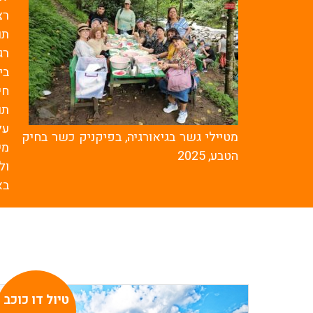
רצ
תו
רג
בי
חי
תו
על
מטיילי גשר בגיאורגיה, בפיקניק כשר בחיק
מי
הטבע, 2025
ול
בא
טיול דו כוכב