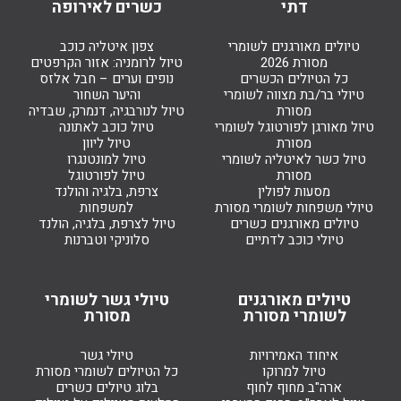
דתי
כשרים לאירופה
טיולים מאורגנים לשומרי
צפון איטליה כוכב
מסורת 2026
טיול לרומניה: אזור הקרפטים
כל הטיולים הכשרים
נופים וערים – חבל אלזס
טיולי בר/בת מצווה לשומרי
והיער השחור
מסורת
טיול לנורבגיה, דנמרק, שבדיה
טיול מאורגן לפורטוגל לשומרי
טיול כוכב לאתונה
מסורת
טיול ליוון
טיול כשר לאיטליה לשומרי
טיול למונטנגרו
מסורת
טיול לפורטוגל
מסעות לפולין
צרפת, בלגיה והולנד
טיולי משפחות לשומרי מסורת
למשפחות
טיולים מאורגנים כשרים
טיול לצרפת, בלגיה, הולנד
טיולי כוכב לדתיים
סלוניקי וטברנות
טיולים מאורגנים
טיולי גשר לשומרי
לשומרי מסורת
מסורת
איחוד האמירויות
טיולי גשר
טיול למרוקו
כל הטיולים לשומרי מסורת
ארה"ב מחוף לחוף
בלוג טיולים כשרים