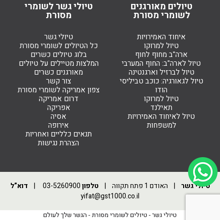
טיולים מאורגנים
טיולי גשר לשומרי
לשומרי מסורת
מסורת
איחוד האמירויות
טיולי גשר
טיול למרוקו
כל הטיולים לשומרי מסורת
ארה"ב מחוף לחוף
בלוג טיולים כשרים
טיול לארה"ב: החוף המערבי
המלצות מטיילים על טיולים
טיול לברזיל וארגנטינה
מאורגנים כשרים
טיול לגאורגיה: כוכב טביליסי
צור קשר
הודו
צפון אמריקה לשומרי מסורת
טיול למרוקו
דרום אמריקה
תאילנד
אפריקה
טיול לאיחוד האמירויות
אסיה
למשפחות
אירופה
תנאים כלליים ואחריות
הצהרת נגישות
טיולי גשר
| האודם 1 פתח תקווה |
טלפון
03-5260900
|
דוא”ל
yifat@gst1000.co.il
טיולי גשר - טיולים לשומרי מסורת - הגשר שלך לעולם