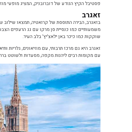
פסטיבל הקיץ הנודע של דוברובניק, המציג מופעי מוזיק
זאגרב
בזאגרב, הבירה התוססת של קרואטיה, תמצאו שילוב של ק
משמעותיים כמו כנסיית סן מרקו עם גג הרעפים הצבעו
שוקקות כמו כיכר באן ילאצ'יץ' בלב העיר.
זאגרב היא גם מרכז תרבותי, עם מוזיאונים, גלריות ות
עם מקומות רבים ליהנות מקפה, מסעדות ולשוטט ברחו