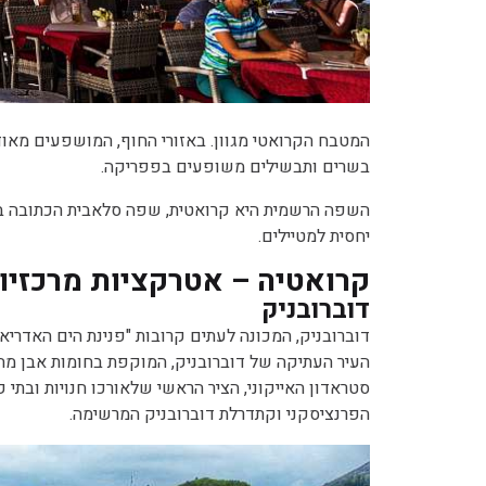
המטבח הקרואטי מגוון. באזורי החוף, המושפעים מאוד 
בשרים ותבשילים משופעים בפפריקה.
השפה הרשמית היא קרואטית, שפה סלאבית הכתובה בכתב
יחסית למטיילים.
קרואטיה – אטרקציות מרכזיו
דוברובניק
דוברובניק, המכונה לעתים קרובות "פנינת הים האדריא
סטראדון האייקוני, הציר הראשי שלאורכו חנויות ובתי 
הפרנציסקני וקתדרלת דוברובניק המרשימה.