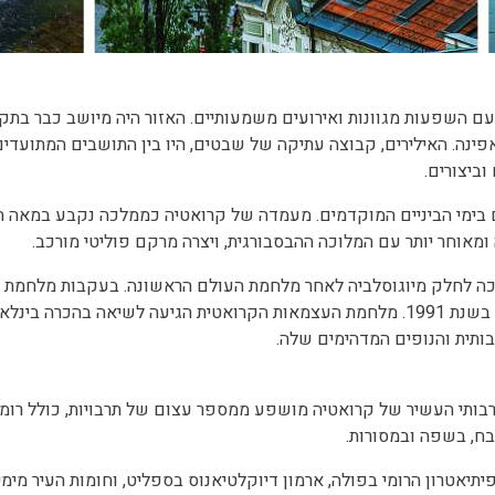
ם השפעות מגוונות ואירועים משמעותיים. האזור היה מיושב כבר בתק
פינה. האילירים, קבוצה עתיקה של שבטים, היו בין התושבים המתועדים
וביצורים.
ומאוחר יותר עם המלוכה ההבסבורגית, ויצרה מרקם פוליטי מורכב.
אטיה הפכה לחלק מיוגוסלביה לאחר מלחמת העולם הראשונה. בעקבות מלחמ
שלאחר מכן, הכריזה קרואטיה על עצמאות מיוגוסלביה בשנת 1991. מלחמת העצמאות הקרואטית הג
בותית והנופים המדהימים שלה.
תי העשיר של קרואטיה מושפע ממספר עצום של תרבויות, כולל רומאיות
טבח, בשפה ובמסורות.
יתיאטרון הרומי בפולה, ארמון דיוקלטיאנוס בספליט, וחומות העיר מימי