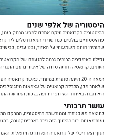
היסטוריה של אלפי שנים
ההיסטוריה בקרואטיה תיקח אתכם למסע מרתק בזמן, ע
פרהיסטוריים בולטים כמו שרידי הניאנדרטלים ליד קרא
שהותירו חותם משמעותי על האזור, ובנו ערים, כבישים 
השנים, קרואטיה חוותה סדרה של איגודים עם הונגריה 
המאה ה-20 הייתה סוערת במיוחד, כאשר קרו
היא חברה באיחוד האירופי וידועה בזכות המורשת התר
עושר תרבותי
כתוצאה משכנותיה וממורשתה ההיסטורית, המרקם התרבו
ועות'מאניות. כור ההיתוך הזה ניכר בארכיטקטורה, במ
הנוף האדריכלי של קרואטיה הוא חגיגה ויזואלית. האמפ