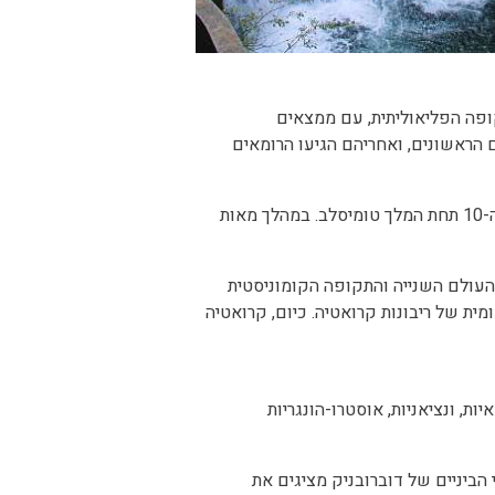
ופה הפליאוליתית, עם ממצאים
 הראשונים, ואחריהם הגיעו הרומאים
נפילת האימפריה הרומית גרמה להגעתם של הקרואטים בימי הביניים המוקדמים. מעמדה של קרואטיה כממלכה נקבע במאה ה-10 תחת המלך טומיסלב. במהלך מאות
ת העולם השנייה והתקופה הקומוניסטית
יעה לשיאה בהכרה בינלאומית של ריבונות קרואטיה. כיום, קרואטיה
, ונציאניות, אוסטרו-הונגריות
 הביניים של דוברובניק מציגים את