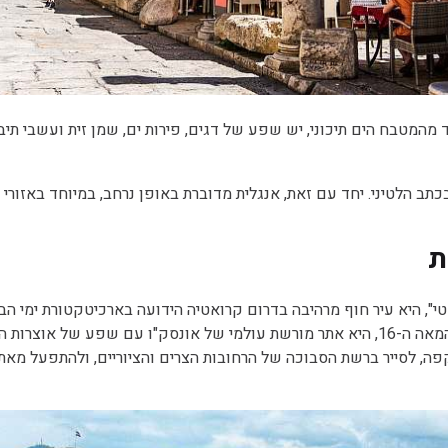
מהמטבח הים תיכוני, יש שפע של דגים, פירות ים, שמן זית ועשבי תיב
 הלטיני. יחד עם זאת, אנגלית מדוברת באופן נרחב, במיוחד באזורי ת
ת
טי", היא עיר חוף מרהיבה בדרום קרואטיה הידועה בארכיטקטורת ימי הב
העיר העתיקה של דוברובניק, המוקפת בחומות אבן מהמאה ה-16, היא אתר מורשת עולמי של אונסק"
קפה, לסייר ברשת הסבוכה של הרחובות הצרים והציוריים, ולהתפעל מאתר