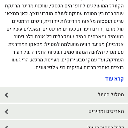
הקווקז המושלגים לחופי הים הכספי, שוכנת מדינה מרתקת
שמחברת בין מסורת עתיקה לעולם מודרני נוצץ. כאן תמצאו
ערים תוססות מלאות אדריכלות ייחודית, נופים דרמטיים
של מדבר, הרים ויערות, כפרים אותנטיים, מאכלים עשירים
בטעמים ומארחים חמים שמקבלים כל אורח בלב פתוח .
אזרבייג'ן מציעה חוויה מושלמת למטייל: מבאקו המודרנית
עם מגדלי הלהבה המפורסמים ושכיות החמדה של העיר
העתיקה, ועד עמקי טבע ירוקים, מעיינות מרפא, הרי געש
בוציים ואתרי תרבות עתיקים בני אלפי שנים.
קרא עוד
מסלול הטיול
תאריכים ומחירים
כלול במחיר הטיול